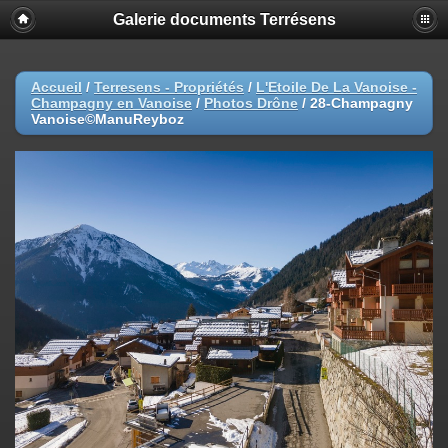
Galerie documents Terrésens
Accueil
/
Terresens - Propriétés
/
L'Etoile De La Vanoise -
Champagny en Vanoise
/
Photos Drône
/
28-Champagny
Vanoise©ManuReyboz