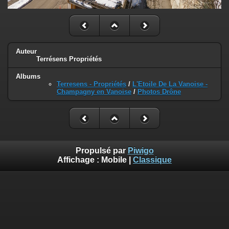
Auteur
Terrésens Propriétés
Albums
Terresens - Propriétés
/
L'Etoile De La Vanoise -
Champagny en Vanoise
/
Photos Drône
Propulsé par
Piwigo
Affichage :
Mobile
|
Classique