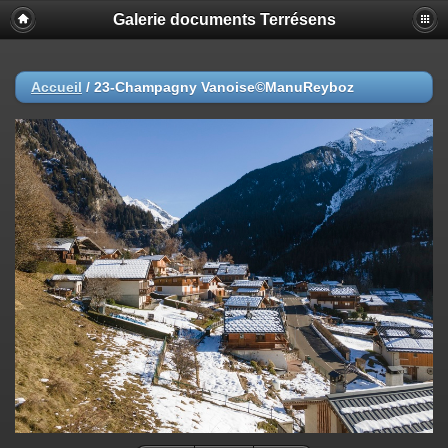
Galerie documents Terrésens
Accueil
/
23-Champagny Vanoise©ManuReyboz