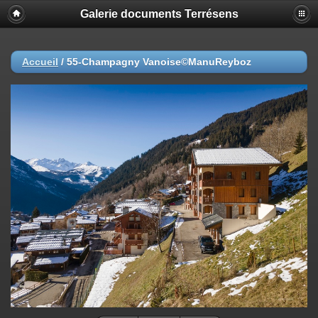
Galerie documents Terrésens
Accueil
/
55-Champagny Vanoise©ManuReyboz