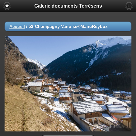
Galerie documents Terrésens
Accueil
/
53-Champagny Vanoise©ManuReyboz