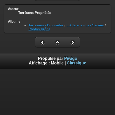
Auteur
Terrésens Propriétés
Albums
Terresens - Propriétés
/
L'Altarena - Les Saisies
/
Photos Drône
Propulsé par
Piwigo
Affichage :
Mobile
|
Classique