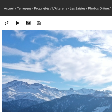
Accueil
/
Terresens - Propriétés
/
L'Altarena - Les Saisies
/
Photos Drône
/