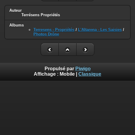
Auteur
Terrésens Propriétés
Albums
Terresens - Propriétés
/
L'Altarena - Les Saisies
/
Photos Drône
Propulsé par
Piwigo
Affichage :
Mobile
|
Classique