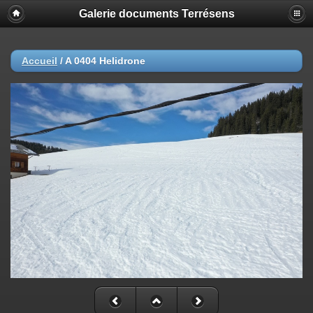
Galerie documents Terrésens
Accueil
/
A 0404 Helidrone