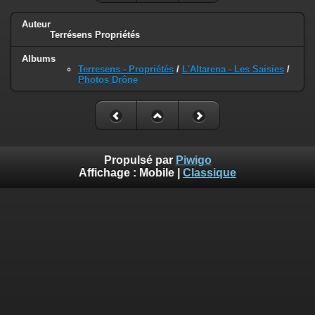
Auteur
Terrésens Propriétés
Albums
Terresens - Propriétés
/
L'Altarena - Les Saisies
/
Photos Drône
Propulsé par
Piwigo
Affichage :
Mobile
|
Classique