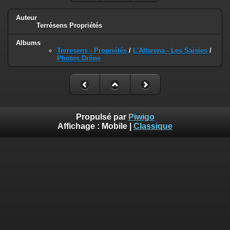
Auteur
Terrésens Propriétés
Albums
Terresens - Propriétés
/
L'Altarena - Les Saisies
/
Photos Drône
Propulsé par
Piwigo
Affichage :
Mobile
|
Classique