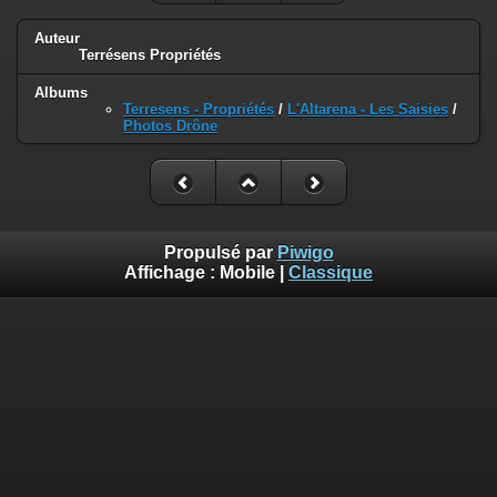
Auteur
Terrésens Propriétés
Albums
Terresens - Propriétés
/
L'Altarena - Les Saisies
/
Photos Drône
Propulsé par
Piwigo
Affichage :
Mobile
|
Classique