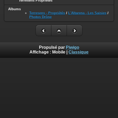
Terrésens Propriétés
Albums
Terresens - Propriétés
/
L'Altarena - Les Saisies
/
Photos Drône
Propulsé par
Piwigo
Affichage :
Mobile
|
Classique