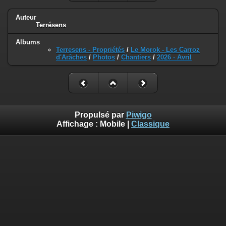
Auteur
Terrésens
Albums
Terresens - Propriétés
/
Le Morok - Les Carroz
d'Arâches
/
Photos
/
Chantiers
/
2026 - Avril
Propulsé par
Piwigo
Affichage :
Mobile
|
Classique