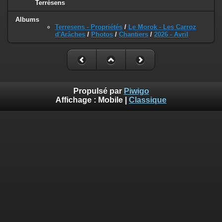
Terrésens
Albums
Terresens - Propriétés
/
Le Morok - Les Carroz
d'Arâches
/
Photos
/
Chantiers
/
2026 - Avril
Propulsé par
Piwigo
Affichage :
Mobile
|
Classique