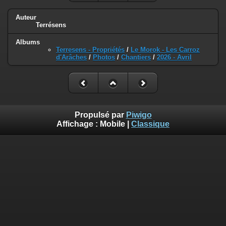
Auteur
Terrésens
Albums
Terresens - Propriétés
/
Le Morok - Les Carroz
d'Arâches
/
Photos
/
Chantiers
/
2026 - Avril
Propulsé par
Piwigo
Affichage :
Mobile
|
Classique