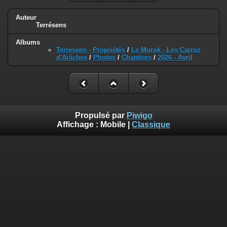
Auteur
Terrésens
Albums
Terresens - Propriétés
/
Le Morok - Les Carroz
d'Arâches
/
Photos
/
Chantiers
/
2026 - Avril
Propulsé par
Piwigo
Affichage :
Mobile
|
Classique