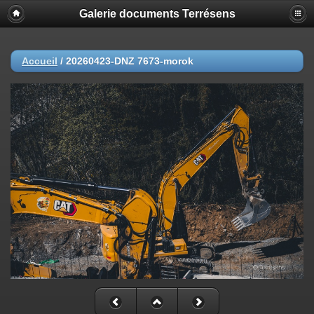
Galerie documents Terrésens
Accueil
/
20260423-DNZ 7673-morok