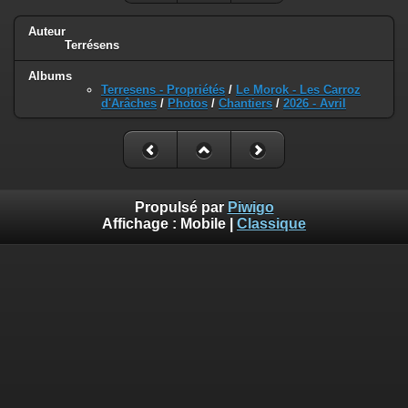
Auteur
Terrésens
Albums
Terresens - Propriétés
/
Le Morok - Les Carroz
d'Arâches
/
Photos
/
Chantiers
/
2026 - Avril
Propulsé par
Piwigo
Affichage :
Mobile
|
Classique