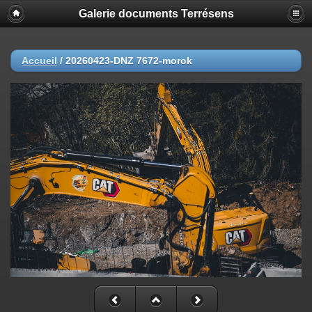
Galerie documents Terrésens
Accueil
/
20260423-DNZ 7672-morok