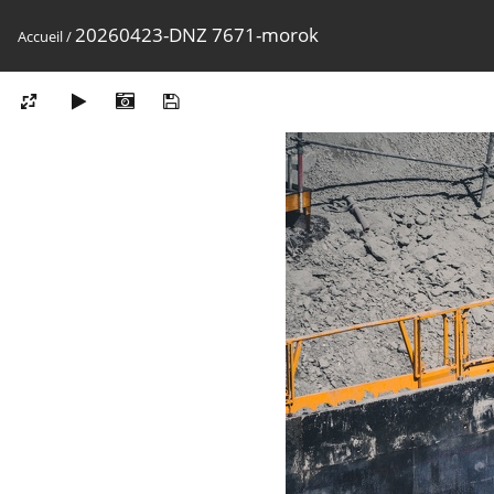
20260423-DNZ 7671-morok
Accueil
/