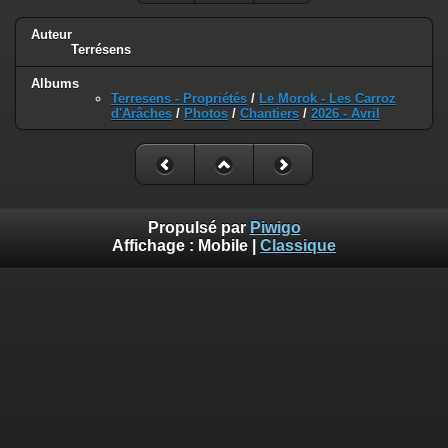
Auteur
Terrésens
Albums
Terresens - Propriétés
/
Le Morok - Les Carroz
d'Arâches
/
Photos
/
Chantiers
/
2026 - Avril
Propulsé par
Piwigo
Affichage :
Mobile
|
Classique