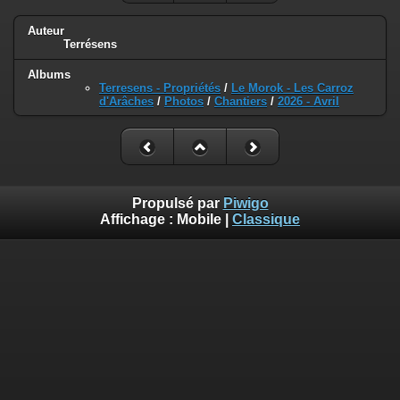
Auteur
Terrésens
Albums
Terresens - Propriétés
/
Le Morok - Les Carroz
d'Arâches
/
Photos
/
Chantiers
/
2026 - Avril
Propulsé par
Piwigo
Affichage :
Mobile
|
Classique