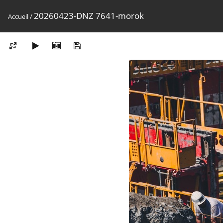
20260423-DNZ 7641-morok
Accueil
/