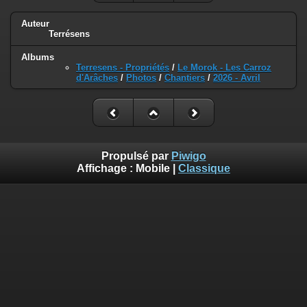
Auteur
Terrésens
Albums
Terresens - Propriétés
/
Le Morok - Les Carroz
d'Arâches
/
Photos
/
Chantiers
/
2026 - Avril
Propulsé par
Piwigo
Affichage :
Mobile
|
Classique