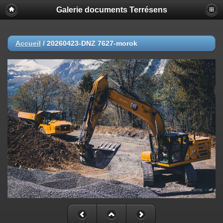
Galerie documents Terrésens
Accueil
/
20260423-DNZ 7627-morok