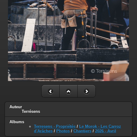
Auteur
Terrésens
Albums
Terresens - Propriétés
/
Le Morok - Les Carroz
d'Arâches
/
Photos
/
Chantiers
/
2026 - Avril