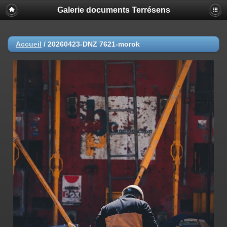
Galerie documents Terrésens
Accueil
/
20260423-DNZ 7621-morok