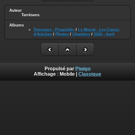
Auteur
Terrésens
Albums
Terresens - Propriétés
/
Le Morok - Les Carroz
d'Arâches
/
Photos
/
Chantiers
/
2026 - Avril
Propulsé par
Piwigo
Affichage :
Mobile
|
Classique