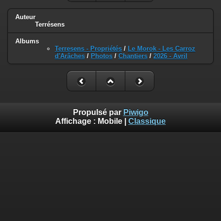
Auteur
Terrésens
Albums
Terresens - Propriétés
/
Le Morok - Les Carroz
d'Arâches
/
Photos
/
Chantiers
/
2026 - Avril
Propulsé par
Piwigo
Affichage :
Mobile
|
Classique