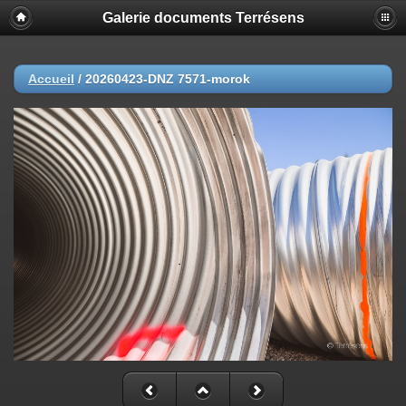
Galerie documents Terrésens
Accueil
/
20260423-DNZ 7571-morok