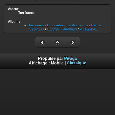
Auteur
Terrésens
Albums
Terresens - Propriétés
/
Le Morok - Les Carroz
d'Arâches
/
Photos
/
Chantiers
/
2026 - Avril
Propulsé par
Piwigo
Affichage :
Mobile
|
Classique