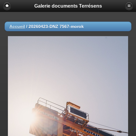
Galerie documents Terrésens
Accueil
/
20260423-DNZ 7567-morok