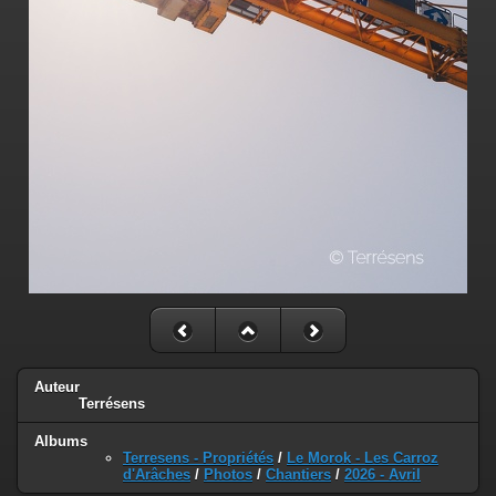
Auteur
Terrésens
Albums
Terresens - Propriétés
/
Le Morok - Les Carroz
d'Arâches
/
Photos
/
Chantiers
/
2026 - Avril