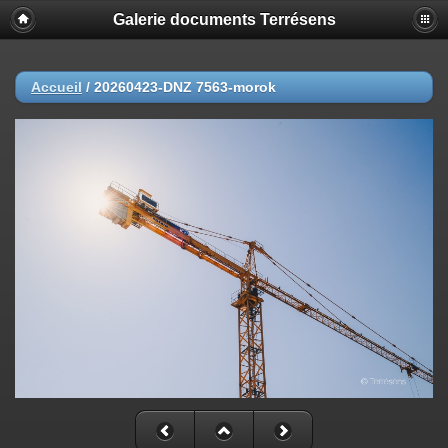
Galerie documents Terrésens
Accueil
/
20260423-DNZ 7563-morok