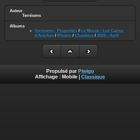
Auteur
Terrésens
Albums
Terresens - Propriétés
/
Le Morok - Les Carroz
d'Arâches
/
Photos
/
Chantiers
/
2026 - Avril
Propulsé par
Piwigo
Affichage :
Mobile
|
Classique