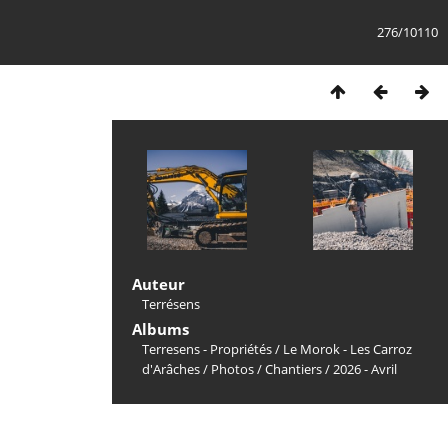
276/10110
Auteur
Terrésens
Albums
Terresens - Propriétés
/
Le Morok - Les Carroz
d'Arâches
/
Photos
/
Chantiers
/
2026 - Avril