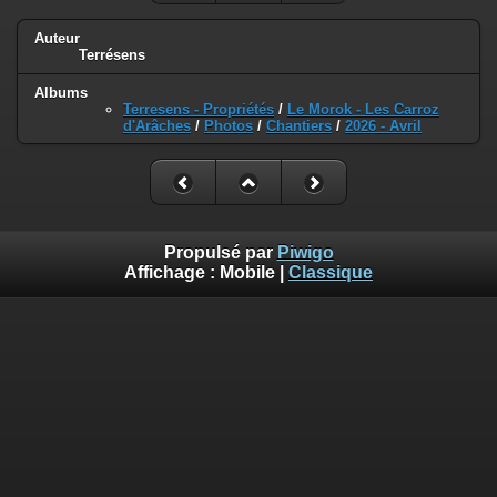
Auteur
Terrésens
Albums
Terresens - Propriétés
/
Le Morok - Les Carroz
d'Arâches
/
Photos
/
Chantiers
/
2026 - Avril
Propulsé par
Piwigo
Affichage :
Mobile
|
Classique