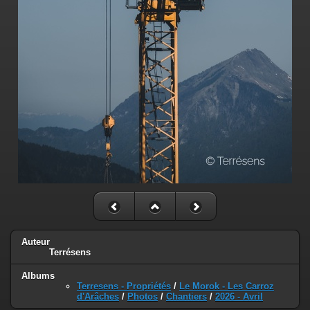
Auteur
Terrésens
Albums
Terresens - Propriétés
/
Le Morok - Les Carroz
d'Arâches
/
Photos
/
Chantiers
/
2026 - Avril