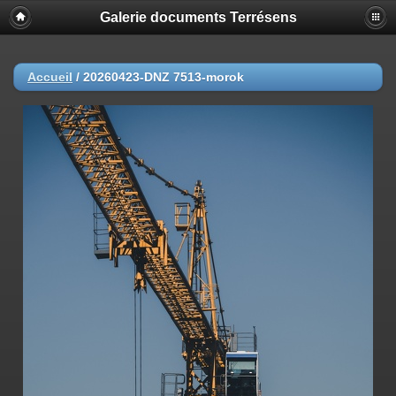
Galerie documents Terrésens
Accueil
/
20260423-DNZ 7513-morok