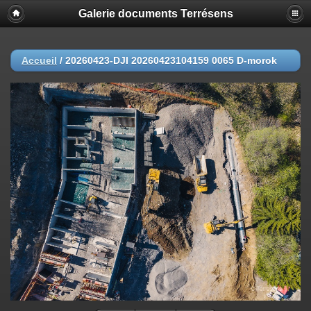
Galerie documents Terrésens
Accueil
/
20260423-DJI 20260423104159 0065 D-morok