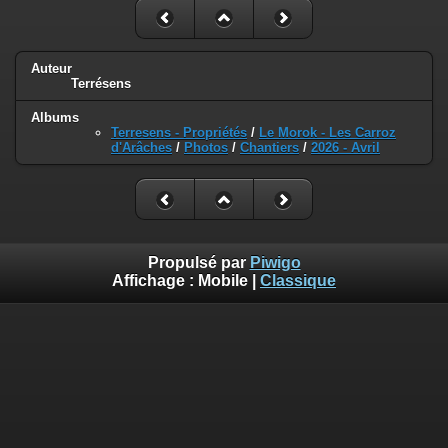
Auteur
Terrésens
Albums
Terresens - Propriétés
/
Le Morok - Les Carroz
d'Arâches
/
Photos
/
Chantiers
/
2026 - Avril
Propulsé par
Piwigo
Affichage :
Mobile
|
Classique