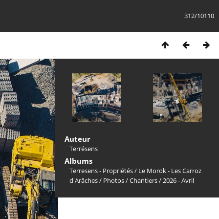
312/10110
Auteur
Terrésens
Albums
Terresens - Propriétés
/
Le Morok - Les Carroz
d'Arâches
/
Photos
/
Chantiers
/
2026 - Avril