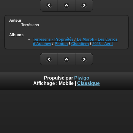
Auteur
Terrésens
Albums
Terresens - Propriétés
/
Le Morok - Les Carroz
d'Arâches
/
Photos
/
Chantiers
/
2026 - Avril
Propulsé par
Piwigo
Affichage :
Mobile
|
Classique