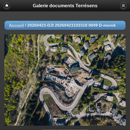
Galerie documents Terrésens
Accueil
/
20260423-DJI 20260423103318 0049 D-morok