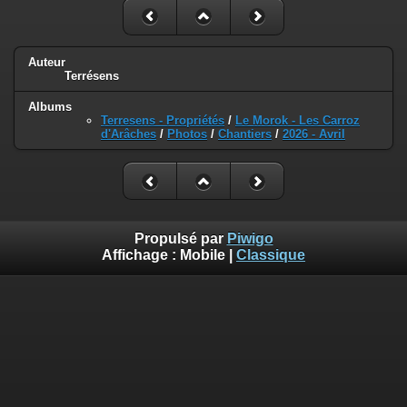
Auteur
Terrésens
Albums
Terresens - Propriétés
/
Le Morok - Les Carroz
d'Arâches
/
Photos
/
Chantiers
/
2026 - Avril
Propulsé par
Piwigo
Affichage :
Mobile
|
Classique