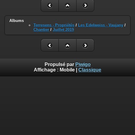
Albums
Terresens - Propriétés
/
Les Edelweiss - Vaujany
/
Chantier
/
Juillet 2019
Propulsé par
Piwigo
Affichage :
Mobile
|
Classique