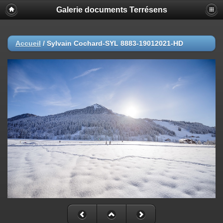
Galerie documents Terrésens
Accueil
/
Sylvain Cochard-SYL 8883-19012021-HD