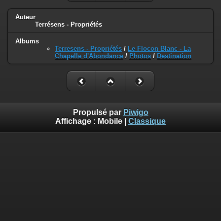
Auteur
Terrésens - Propriétés
Albums
Terresens - Propriétés
/
Le Flocon Blanc - La
Chapelle d'Abondance
/
Photos
/
Destination
Propulsé par
Piwigo
Affichage :
Mobile
|
Classique