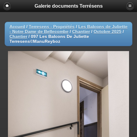
Galerie documents Terrésens
Accueil
/
Terresens - Propriétés
/
Les Balcons de Juliette
- Notre Dame de Bellecombe
/
Chantier
/
Octobre 2025
/
Chantier
/
097 Les Balcons De Juliette
Terresens©ManuReyboz