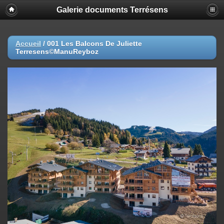
Galerie documents Terrésens
Accueil
/
001 Les Balcons De Juliette
Terresens©ManuReyboz