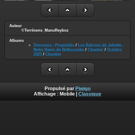
Auteur
©Terrésens_ManuReyboz
Albums
Terresens - Propriétés
/
Les Balcons de Juliette -
Notre Dame de Bellecombe
/
Chantier
/
Octobre
2025
/
Chantier
Propulsé par
Piwigo
Affichage :
Mobile
|
Classique