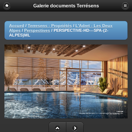
Galerie documents Terrésens
Accueil
/
Terresens - Propriétés
/
L'Adret - Les Deux
Alpes
/
Perspectives
/
PERSPECTIVE-HD---SPA-(2-
ALPES)ML