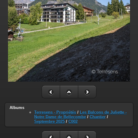
Albums
Terresens - Propriétés
/
Les Balcons de Juliette -
Notre Dame de Bellecombe
/
Chantier
/
Septembre 2025
/
C002