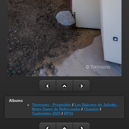
Albums
Terresens - Propriétés
/
Les Balcons de Juliette -
Notre Dame de Bellecombe
/
Chantier
/
Septembre 2025
/
BP01