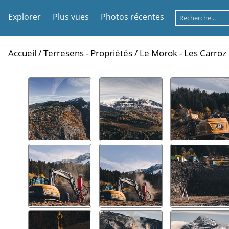
Explorer
Plus vues
Photos récentes
Accueil
/
Terresens - Propriétés
/
Le Morok - Les Carroz