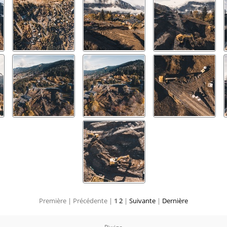
Première |
Précédente |
1
2
|
Suivante
|
Dernière