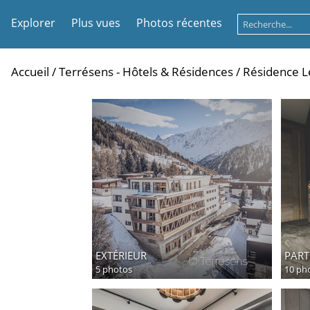
Explorer
Plus vues
Photos récentes
Accueil
/
Terrésens - Hôtels & Résidences
/
Résidence Le
EXTÉRIEUR
PART
5 photos
10 ph