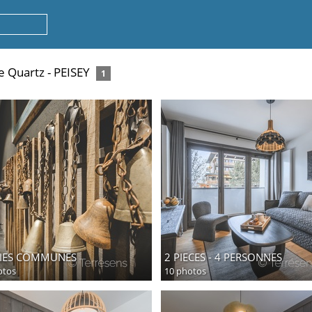
 Quartz - PEISEY
1
IES COMMUNES
2 PIECES - 4 PERSONNES
otos
10 photos