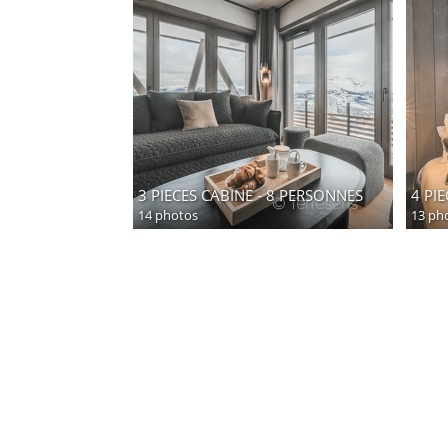
3 PIECES CABINE - 8 PERSONNES
4 PI
14 photos
13 ph